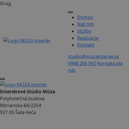
Drag
Domov
Náš tím
Služby
Realizácie
Kontakt
studio@muzainterier.sk
0948 266 965
Kontaktujte
nás
Interiérové štúdio Múza
Polyfunkčná budova
Nitrianska 6A/2254
927 05 Šaľa-Veča