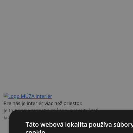
Pre nás je interiér viac než priestor.
Je to hobby, radosť a spôsob, ako vytvárať
krásu každý deň.
Táto webová lokalita používa súbor
cookie.