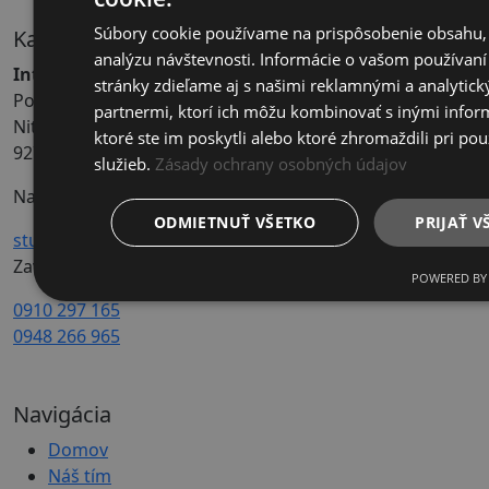
Súbory cookie používame na prispôsobenie obsahu,
Kancelária
analýzu návštevnosti. Informácie o vašom používaní
Interiérové štúdio Múza
stránky zdieľame aj s našimi reklamnými a analytic
Polyfunkčná budova
partnermi, ktorí ich môžu kombinovať s inými infor
Nitrianska 6A/2254
ktoré ste im poskytli alebo ktoré zhromaždili pri pou
927 05 Šaľa-Veča
služieb.
Zásady ochrany osobných údajov
Napíšte nám:
ODMIETNUŤ VŠETKO
PRIJAŤ V
studio@muzainterier.sk
Zavolajte nám:
POWERED BY
0910 297 165
0948 266 965
Navigácia
Domov
Náš tím